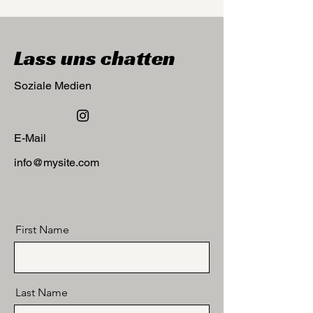
Lass uns chatten
Soziale Medien
E-Mail
info@mysite.com
First Name
Last Name